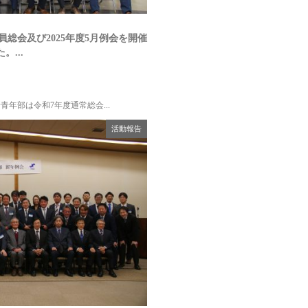
総会及び2025年度5月例会を開催
。...
青年部は令和7年度通常総会...
活動報告