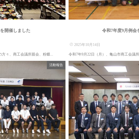
会を開催しました
令和7年度9月例会
2025年10月14日
方々、商工会議所親会、粉蝶...
令和7年9月22日（月）、亀山市商工会議所
活動報告