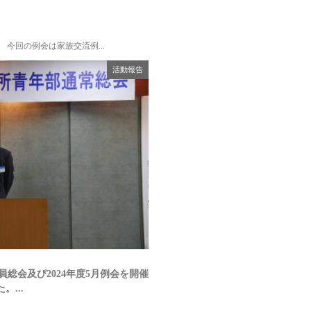
 今回の例会は家族交流例...
活動報告
総会及び2024年度5月例会を開催
。...