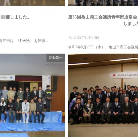
を開催しました。
第35回亀山商工会議所青年部通常会員
しました
2025年10月14日
年部は「7月例会」を開催...
令和7年5月23日（木）、亀山市商工会議所
活動報告